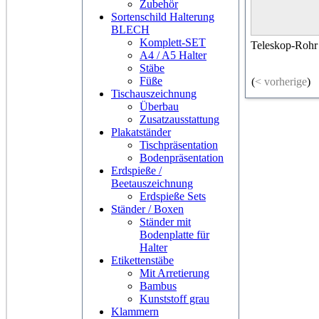
Zubehör
Sortenschild Halterung
BLECH
Komplett-SET
Teleskop-Rohr
A4 / A5 Halter
Stäbe
Füße
(
< vorherige
)
Tischauszeichnung
Überbau
Zusatzausstattung
Plakatständer
Tischpräsentation
Bodenpräsentation
Erdspieße /
Beetauszeichnung
Erdspieße Sets
Ständer / Boxen
Ständer mit
Bodenplatte für
Halter
Etikettenstäbe
Mit Arretierung
Bambus
Kunststoff grau
Klammern