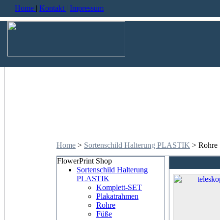
Home
|
Kontakt
|
Impressum
Home
>
Sortenschild Halterung PLASTIK
> Rohre
FlowerPrint Shop
Sortenschild Halterung
PLASTIK
Komplett-SET
Plakatrahmen
Rohre
Füße