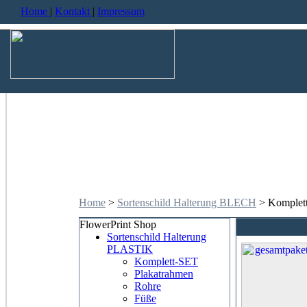
Home
|
Kontakt
|
Impressum
Home
>
Sortenschild Halterung BLECH
> Komplet
FlowerPrint Shop
Sortenschild Halterung
PLASTIK
Komplett-SET
Plakatrahmen
Rohre
Füße