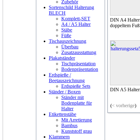
Zubehör
Sortenschild Halterung
BLECH
Komplett-SET
DIN A4 Halteru
A4 / A5 Halter
doppeltem Fuß
Stäbe
Füße
Tischauszeichnung
Überbau
Zusatzausstattung
Plakatständer
Tischpräsentation
Bodenpräsentation
Erdspieße /
Beetauszeichnung
Erdspieße Sets
DIN A5 Halter
Ständer / Boxen
Ständer mit
Bodenplatte für
(
< vorherige
)
Halter
Etikettenstäbe
Mit Arretierung
Bambus
Kunststoff grau
Klammern