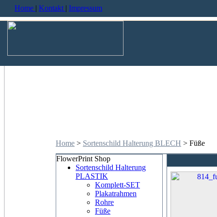
Home
|
Kontakt
|
Impressum
Home
>
Sortenschild Halterung BLECH
> Füße
FlowerPrint Shop
Sortenschild Halterung
PLASTIK
Komplett-SET
Plakatrahmen
Rohre
Füße