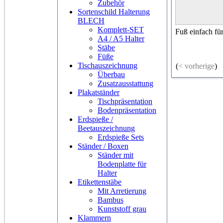
Zubehör
Sortenschild Halterung
BLECH
Komplett-SET
Fuß einfach fü
A4 / A5 Halter
Stäbe
Füße
Tischauszeichnung
(
< vorherige
)
Überbau
Zusatzausstattung
Plakatständer
Tischpräsentation
Bodenpräsentation
Erdspieße /
Beetauszeichnung
Erdspieße Sets
Ständer / Boxen
Ständer mit
Bodenplatte für
Halter
Etikettenstäbe
Mit Arretierung
Bambus
Kunststoff grau
Klammern