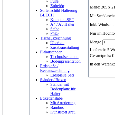
Füße
Zubehör
Maße: 305 x 
Sortenschild Halterung
BLECH
Mit Stecklasche
Komplett-SET
A4 / A5 Halter
Inkl. Windschut
Stäbe
Nur im Hochfo
Füße
Tischauszeichnung
Menge
Überbau
Zusatzausstattung
Lieferzeit: 5 W
Plakatständer
Gesamtpreis: €
Tischpräsentation
Bodenpräsentation
In den Waren
Erdspieße /
Beetauszeichnung
Erdspieße Sets
Ständer / Boxen
Ständer mit
Bodenplatte für
Halter
Etikettenstäbe
Mit Arretierung
Bambus
Kunststoff grau