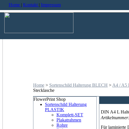
Home
|
Kontakt
|
Impressum
Home
>
Sortenschild Halterung BLECH
>
A4 / A5 
Stecklasche
FlowerPrint Shop
Sortenschild Halterung
PLASTIK
DIN A4 L Halte
Komplett-SET
Artikelnummer
Plakatrahmen
Rohre
Für laminierte