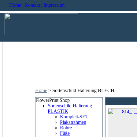
Home
|
Kontakt
|
Impressum
Home
> Sortenschild Halterung BLECH
FlowerPrint Shop
Sortenschild Halterung
PLASTIK
Komplett-SET
Plakatrahmen
Rohre
Füße