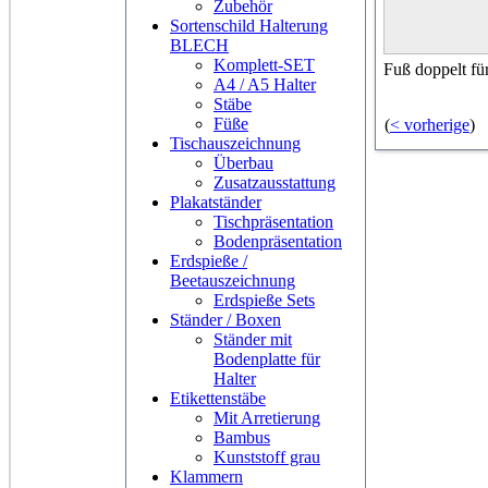
Zubehör
Sortenschild Halterung
BLECH
Komplett-SET
Fuß doppelt fü
A4 / A5 Halter
Stäbe
Füße
(
< vorherige
)
Tischauszeichnung
Überbau
Zusatzausstattung
Plakatständer
Tischpräsentation
Bodenpräsentation
Erdspieße /
Beetauszeichnung
Erdspieße Sets
Ständer / Boxen
Ständer mit
Bodenplatte für
Halter
Etikettenstäbe
Mit Arretierung
Bambus
Kunststoff grau
Klammern